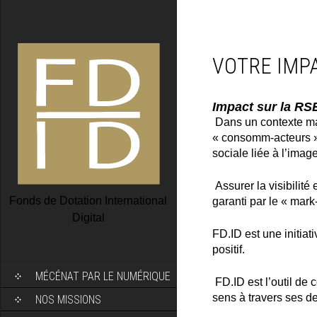
VOTRE IMP
Impact sur la RS
Dans un contexte mar
« consomm-acteurs » o
sociale liée à l’imag
Assurer la visibilité
Fonds de Dotation International
garanti par le « mar
Digital
FD.ID est une initiat
positif.
SKIP TO CONTENT
MÉCÉNAT PAR LE NUMÉRIQUE
FD.ID est l’outil de
sens à travers ses d
NOS MISSIONS